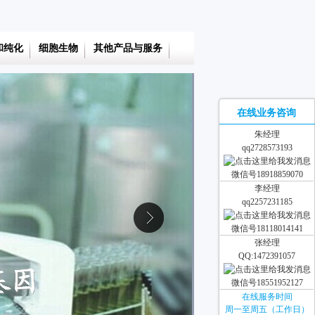
和纯化
细胞生物
其他产品与服务
在线业务咨询
朱经理
qq2728573193
微信号18918859070
李经理
qq2257231185
微信号18118014141
张经理
QQ:1472391057
微信号18551952127
在线服务时间
周一至周五（工作日）