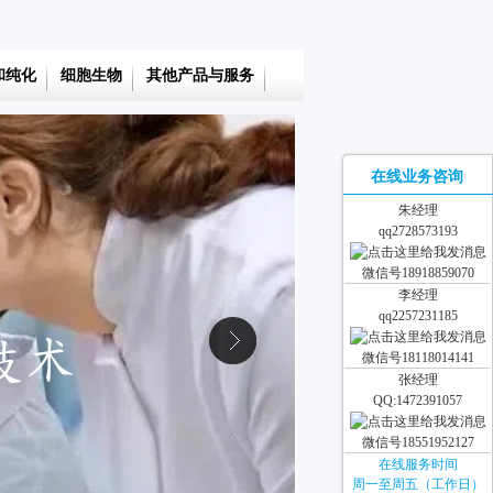
和纯化
细胞生物
其他产品与服务
在线业务咨询
朱经理
qq2728573193
微信号18918859070
李经理
qq2257231185
微信号18118014141
张经理
QQ:1472391057
微信号18551952127
在线服务时间
周一至周五（工作日）