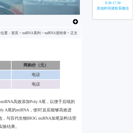
8:30-17:30
其他时间请联系微信
前位置：
首页
>
miRNA系列
>
miRNA逆转录
> 正文
网购价（元）
电议
电议
miRNA高效添加Poly A尾，以便于后续的
ly A尾的miRNA，使RT反应能够高效进
地，与百代生物
BIOG miRNA加尾染料法荧
实验结果。