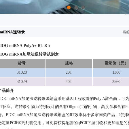
1
2
3
miRNA逆转录
当
BIOG miRNA
PolyA+ RT Kit
BIOG miRNA加尾法逆转录试剂盒
货号
规格
目录价（元）
31028
20T
1360
31029
40T
2560
产品简介
BIOG miRNA加尾法逆转录试剂盒
采用基因工程改造的Poly A聚合酶，可为
RT反应。逆转录引物为特别设计的含有Oligo d(T)的引物，高度亲和含有Po
行。
BIOG miRNA加尾法逆转录试剂盒
的RT效率优于多家同类产品，特别
光定量PCR试剂配套
使用，可免费获得配套的qPCR下游引物和更加理想的