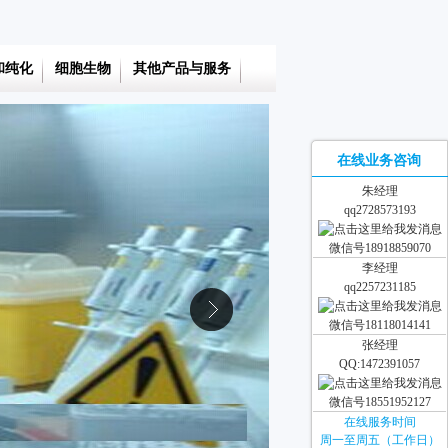
和纯化
细胞生物
其他产品与服务
在线业务咨询
朱经理
qq2728573193
微信号18918859070
李经理
qq2257231185
微信号18118014141
张经理
QQ:1472391057
微信号18551952127
在线服务时间
周一至周五（工作日）