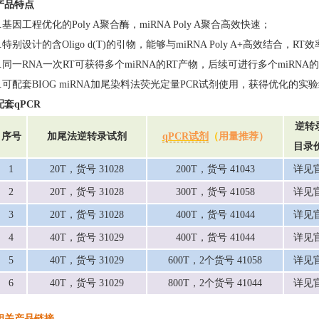
产品特点
1.基因工程优化的Poly A聚合酶，miRNA Poly A聚合高效快速；
2.特别设计的含Oligo d(T)的引物，能够与miRNA Poly A+高效结合，
3.同一RNA一次RT可获得多个miRNA的RT产物，后续可进行多个miRN
4.可配套BIOG miRNA加尾染料法荧光定量PCR试剂使用，获得优化
配套qPCR
逆转录
序号
加尾法逆转录试剂
qPCR试剂
（
用量推荐）
目录
1
20T，货号 31028
200T，
货号
41043
详见
2
20T，货号 31028
300T，
货号
41058
详见
3
20T，
货号
31028
400T，
货号
41044
详见
4
40T，
货号
31029
400T，
货号
41044
详见
5
40T，
货号
31029
600T，2个
货号
41058
详见
6
40T，
货号
31029
800T，2个
货号
41044
详见
相关产品链接