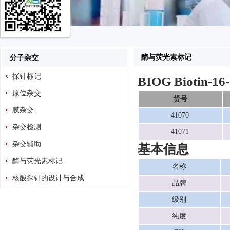
酶与荧光素标记
分子杂交
探针标记
BIOG Biotin-16
原位杂交
货号
膜杂交
41070
杂交检测
41071
杂交辅助
基本信息
酶与荧光素标记
名称
核酸探针的设计与合成
品牌
级别
纯度